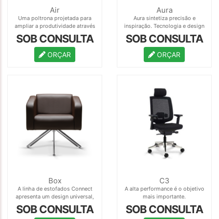
Air
Aura
Uma poltrona projetada para
Aura sintetiza precisão e
ampliar a produtividade através
inspiração. Tecnologia e design
do bem-estar.
contemporâneo.
SOB CONSULTA
SOB CONSULTA
ORÇAR
ORÇAR
Box
C3
A linha de estofados Connect
A alta performance é o objetivo
apresenta um design universal,
mais importante.
com construção simples e
SOB CONSULTA
SOB CONSULTA
prática, trazendo conforto de