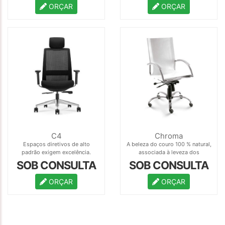
modo inteligente para espaços
ORÇAR
ORÇAR
de lounge e estar em geral.
C4
Chroma
Espaços diretivos de alto
A beleza do couro 100 % natural,
padrão exigem excelência.
associada à leveza dos
cromados.
SOB CONSULTA
SOB CONSULTA
ORÇAR
ORÇAR