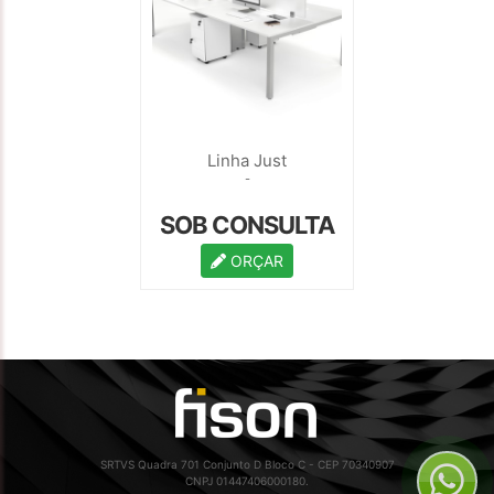
Linha Just
-
SOB CONSULTA
ORÇAR
SRTVS Quadra 701 Conjunto D Bloco C - CEP 70340907
CNPJ 01447406000180.